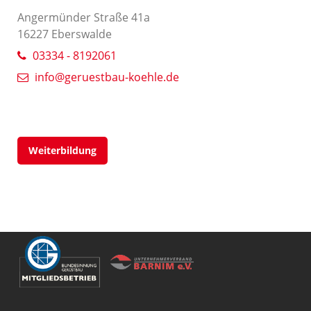
Angermünder Straße 41a
16227 Eberswalde
03334 - 8192061
info@geruestbau-koehle.de
Weiterbildung